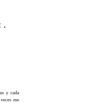
 .
rus y cada
a veces me