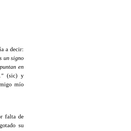
a a decir:
s un signo
apuntan en
."
(sic) y
amigo mío
r falta de
gotado su