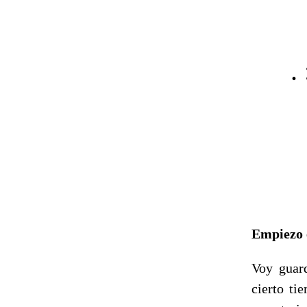
.
Empiezo e
Voy guard
cierto ti