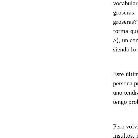
vocabula
groseras.
groseras?
forma que
>), un co
siendo lo 
Este últi
persona p
uno tendr
tengo prob
Pero volv
insultos,