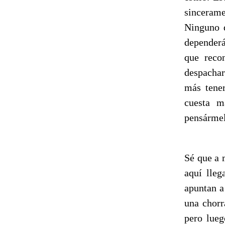
sincerame
Ninguno d
dependerá
que reco
despachar
más tener
cuesta m
pensármel
Sé que a 
aquí lleg
apuntan a
una chorr
pero lueg