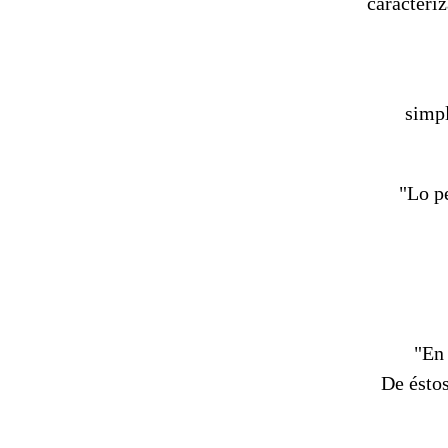
caracteri
simpl
"Lo p
"En 
De éstos