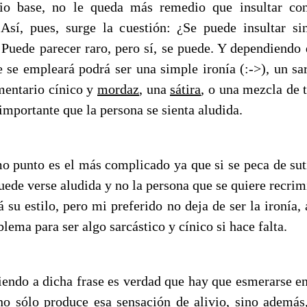
rio base, no le queda más remedio que insultar con
 Así, pues, surge la cuestión: ¿Se puede insultar si
 Puede parecer raro, pero sí, se puede. Y dependiendo 
 se empleará podrá ser una simple ironía (:->), un sa
mentario cínico y
mordaz
, una
sátira
, o una mezcla de t
importante que la persona se sienta aludida.
mo punto es el más complicado ya que si se peca de suti
uede verse aludida y no la persona que se quiere recrim
á su estilo, pero mi preferido no deja de ser la ironía,
lema para ser algo sarcástico y cínico si hace falta.
iendo a dicha frase es verdad que hay que esmerarse en 
 no sólo produce esa sensación de alivio, sino además