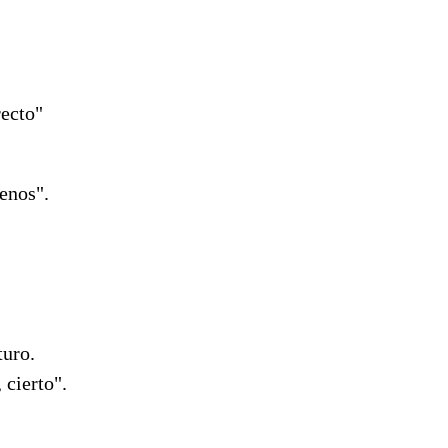
recto"
enos".
turo.
 cierto".