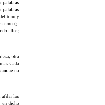
 palabras
n palabras
del tono y
rcasmo (;-
odo ellos;
leza, otra
inar. Cada
 aunque no
afilar los
, en dicho