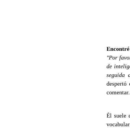
Encontré
"Por favo
de inteli
seguida 
despertó
comentar.
Él suele 
vocabula