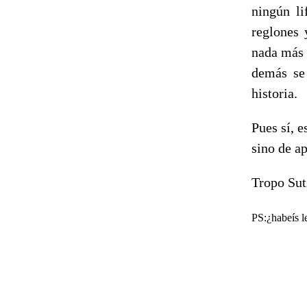
ningún l
reglones 
nada más 
demás se 
historia.
Pues sí, e
sino de ap
Tropo Suti
PS:¿habeís l