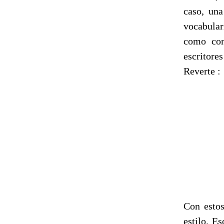
caso, una
vocabulari
como con
escritor
Reverte :
Con estos
estilo. E