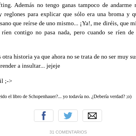
ifting. Además no tengo ganas tampoco de andarme r
y reglones para explicar que sólo era una broma y 
sano que reírse de uno mismo... ¡Ya!, me diréis, que mi
ríen contigo no pasa nada, pero cuando se ríen de 
s otra historia ya que ahora no se trata de no ser muy su
render a insultar... jejeje
l ;->
eido el libro de Schopenhauer?... yo todavía no. ¿Debería verdad? ;o)
31 COMENTARIOS