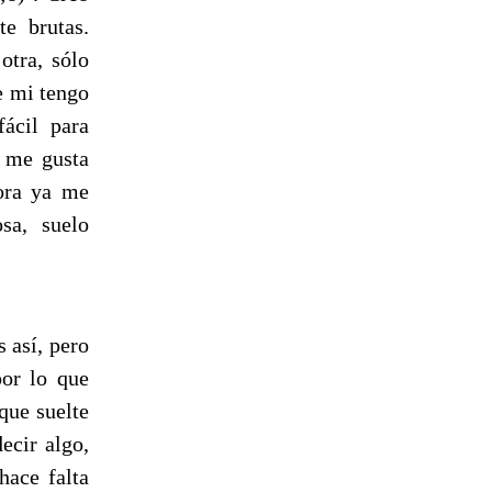
te brutas.
otra, sólo
e mi tengo
ácil para
o me gusta
hora ya me
sa, suelo
 así, pero
por lo que
que suelte
ecir algo,
hace falta